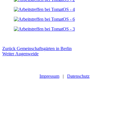
Beitragsnavigation
Vorheriger
Zurück
Gemeinschaftsgärten in Berlin
Nächster
Beitrag:
Weiter
Augenweide
Beitrag:
Impressum
|
Datenschutz