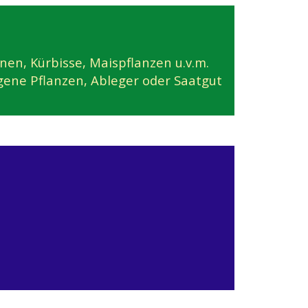
en, Kürbisse, Maispflanzen u.v.m.
gene Pflanzen, Ableger oder Saatgut