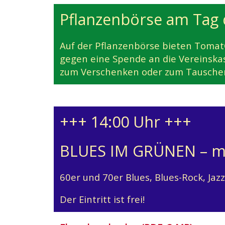
Pflanzenbörse am Tag 
Auf der Pflanzenbörse bieten Tomat
gegen eine Spende an die Vereinskas
zum Verschenken oder zum Tauschen
+++ 14:00 Uhr +++
BLUES IM GRÜNEN – m
60er und 70er Blues, Blues-Rock, Jaz
Der Eintritt ist frei!