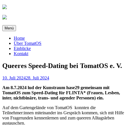
Zum
Inhalt
springen
Menü
Home
Über TomatOS
Einblicke
Kontakt
Queeres Speed-Dating bei TomatOS e. V.
Veröffentlicht
10. Juli 2024
28. Juli 2024
am
Am 8.7.2024 lud der Kunstraum hase29 gemeinsam mit
TomatOS zum Speed-Dating für FLINTA* (Frauen, Lesben,
inter, nichtbinäre, trans- und agender Personen) ein.
Auf dem Gartengelände von TomatOS konnten die
Teilnehmer:innen miteinander ins Gespräch kommen, sich mit Hilfe
von Fragerunden kennenlernen und zum queeren Alltagsleben
austauschen.