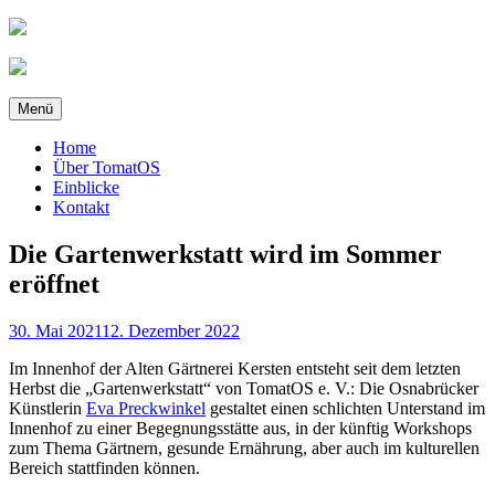
Zum
Inhalt
springen
Menü
Home
Über TomatOS
Einblicke
Kontakt
Die Gartenwerkstatt wird im Sommer
eröffnet
Veröffentlicht
30. Mai 2021
12. Dezember 2022
am
Im Innenhof der Alten Gärtnerei Kersten entsteht seit dem letzten
Herbst die „Gartenwerkstatt“ von TomatOS e. V.: Die Osnabrücker
Künstlerin
Eva Preckwinkel
gestaltet einen schlichten Unterstand im
Innenhof zu einer Begegnungsstätte aus, in der künftig Workshops
zum Thema Gärtnern, gesunde Ernährung, aber auch im kulturellen
Bereich stattfinden können.