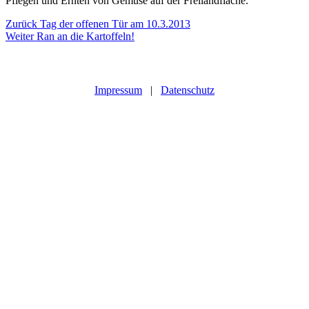
Pflegen und Ernten von Gemüse auf der Freilandfläche.
Beitragsnavigation
Vorheriger
Zurück
Tag der offenen Tür am 10.3.2013
Nächster
Beitrag:
Weiter
Ran an die Kartoffeln!
Beitrag:
Impressum
|
Datenschutz